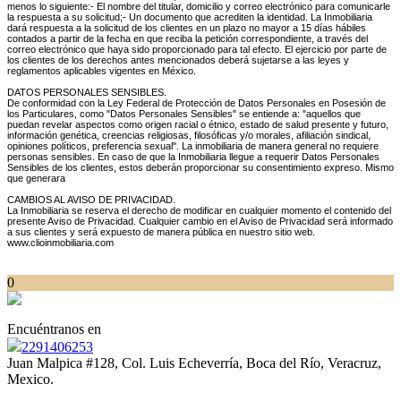
menos lo siguiente:- El nombre del titular, domicilio y correo electrónico para comunicarle
la respuesta a su solicitud;- Un documento que acrediten la identidad. La Inmobiliaria
dará respuesta a la solicitud de los clientes en un plazo no mayor a 15 días hábiles
contados a partir de la fecha en que reciba la petición correspondiente, a través del
correo electrónico que haya sido proporcionado para tal efecto. El ejercicio por parte de
los clientes de los derechos antes mencionados deberá sujetarse a las leyes y
reglamentos aplicables vigentes en México.
DATOS PERSONALES SENSIBLES.
De conformidad con la Ley Federal de Protección de Datos Personales en Posesión de
los Particulares, como "Datos Personales Sensibles" se entiende a: "aquellos que
puedan revelar aspectos como origen racial o étnico, estado de salud presente y futuro,
información genética, creencias religiosas, filosóficas y/o morales, afiliación sindical,
opiniones políticos, preferencia sexual". La inmobiliaria de manera general no requiere
personas sensibles. En caso de que la Inmobiliaria llegue a requerir Datos Personales
Sensibles de los clientes, estos deberán proporcionar su consentimiento expreso. Mismo
que generara
CAMBIOS AL AVISO DE PRIVACIDAD.
La Inmobiliaria se reserva el derecho de modificar en cualquier momento el contenido del
presente Aviso de Privacidad. Cualquier cambio en el Aviso de Privacidad será informado
a sus clientes y será expuesto de manera pública en nuestro sitio web.
www.clioinmobiliaria.com
0
Encuéntranos en
2291406253
Juan Malpica #128, Col. Luis Echeverría, Boca del Río, Veracruz,
Mexico.