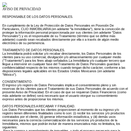
AVISO DE PRIVACIDAD
RESPONSABLE DE LOS DATOS PERSONALES.
En cumplimiento de la Ley de Protección de Datos Personales en Posesión De
Particulares, CLIO INMOBILIARIA (en adelante "la Inmobiliaria"), tiene la convicción de
proteger la información personal proporcionada por sus clientes (en adelante "Datos
Personales") y es el responsable de su Tratamiento (término que se define más
adelante) cuando sean recabados directamente por ella o a través de algún medio
electrónico de su pertenencia.
TRATAMIENTO DE DATOS PERSONALES.
La Inmobiliaria podrá solicitar y/o recabar directamente, los Datos Personales de los
clientes para su uso comercial, divulgación y/o almacenamiento por cualquier medio
("Tratamiento") para los fines abajo señalados.La Inmobiliaria y/o cualquier tercero que
llegue a intervenir en cualquier fase del Tratamiento de Datos Personales guardará
confidencialidad respecto de los mismos cuando tengan dicho carácter, conforme a las
disposiciones legales aplicables en los Estados Unidos Mexicanos (en adelante
"México").
CONSENTIMIENTO.
El ingreso y/o registro de Datos Personales implica el consentimiento pleno y sin
reservas de los clientes para el Tratamiento de sus Datos Personales de acuerdo con el
presente Aviso de Privacidad. En el caso de que se requieran Datos Financieros (como
más adelante se define) será necesario que el usuario otorgue su consentimiento
expreso antes de proporcionar los mismos.
DATOS PERSONALES A RECABAR Y FINALIDAD.
Los Datos Personales que los clientes proporcionen al momento de su ingreso y/o
registro tienen diferentes finalidades como lo son: (i) recibir los servicios y/o productos
contratados por el cliente, (ii) generar información estadística, y (iii) demás usos
necesarios para la correcta comercialización de los servicios y/o productos de la
Inmobiliaria, mismos que podrán incluir de manera enunciativa más no limitativa, los
siguientes:
Para la compra o arrendamiento de inmuebles, y todo el proceso necesario para la