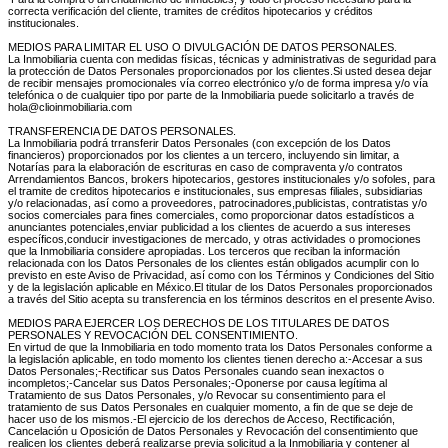
correcta verificación del cliente, tramites de créditos hipotecarios y créditos
institucionales.
MEDIOS PARA LIMITAR EL USO O DIVULGACIÓN DE DATOS PERSONALES.
La Inmobiliaria cuenta con medidas físicas, técnicas y administrativas de seguridad para
la protección de Datos Personales proporcionados por los clientes.Si usted desea dejar
de recibir mensajes promocionales vía correo electrónico y/o de forma impresa y/o vía
telefónica o de cualquier tipo por parte de la Inmobiliaria puede solicitarlo a través de
hola@clioinmobiliaria.com
TRANSFERENCIA DE DATOS PERSONALES.
La Inmobiliaria podrá trransferir Datos Personales (con excepción de los Datos
financieros) proporcionados por los clientes a un tercero, incluyendo sin limitar, a
Notarías para la elaboración de escrituras en caso de compraventa y/o contratos
Arrendamientos Bancos, brokers hipotecarios, gestores institucionales y/o sofoles, para
el tramite de creditos hipotecarios e institucionales, sus empresas filiales, subsidiarias
y/o relacionadas, así como a proveedores, patrocinadores,publicistas, contratistas y/o
socios comerciales para fines comerciales, como proporcionar datos estadísticos a
anunciantes potenciales,enviar publicidad a los clientes de acuerdo a sus intereses
específicos,conducir investigaciones de mercado, y otras actividades o promociones
que la Inmobiliaria considere apropiadas. Los terceros que reciban la información
relacionada con los Datos Personales de los clientes están obligados acumplir con lo
previsto en este Aviso de Privacidad, así como con los Términos y Condiciones del Sitio
y de la legislación aplicable en México.El titular de los Datos Personales proporcionados
a través del Sitio acepta su transferencia en los términos descritos en el presente Aviso.
MEDIOS PARA EJERCER LOS DERECHOS DE LOS TITULARES DE DATOS
PERSONALES Y REVOCACIÓN DEL CONSENTIMIENTO.
En virtud de que la Inmobiliaria en todo momento trata los Datos Personales conforme a
la legislación aplicable, en todo momento los clientes tienen derecho a:-Accesar a sus
Datos Personales;-Rectificar sus Datos Personales cuando sean inexactos o
incompletos;-Cancelar sus Datos Personales;-Oponerse por causa legítima al
Tratamiento de sus Datos Personales, y/o Revocar su consentimiento para el
tratamiento de sus Datos Personales en cualquier momento, a fin de que se deje de
hacer uso de los mismos.-El ejercicio de los derechos de Acceso, Rectificación,
Cancelación u Oposición de Datos Personales y Revocación del consentimiento que
realicen los clientes deberá realizarse previa solicitud a la Inmobiliaria y contener al