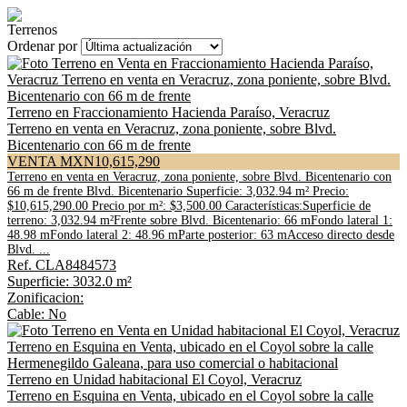
Terrenos
Ordenar por
Terreno en Fraccionamiento Hacienda Paraíso, Veracruz
Terreno en venta en Veracruz, zona poniente, sobre Blvd.
Bicentenario con 66 m de frente
VENTA MXN10,615,290
Terreno en venta en Veracruz, zona poniente, sobre Blvd. Bicentenario con
66 m de frente Blvd. Bicentenario Superficie: 3,032.94 m² Precio:
$10,615,290.00 Precio por m²: $3,500.00 Características:Superficie de
terreno: 3,032.94 m²Frente sobre Blvd. Bicentenario: 66 mFondo lateral 1:
48.98 mFondo lateral 2: 48.96 mParte posterior: 63 mAcceso directo desde
Blvd. ...
Ref. CLA8484573
Superficie: 3032.0 m²
Zonificacion:
Cable: No
Terreno en Unidad habitacional El Coyol, Veracruz
Terreno en Esquina en Venta, ubicado en el Coyol sobre la calle