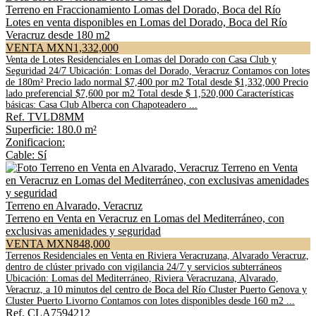
Terreno en Fraccionamiento Lomas del Dorado, Boca del Río
Lotes en venta disponibles en Lomas del Dorado, Boca del Río
Veracruz desde 180 m2
VENTA MXN1,332,000
Venta de Lotes Residenciales en Lomas del Dorado con Casa Club y
Seguridad 24/7 Ubicación: Lomas del Dorado, Veracruz Contamos con lotes
de 180m² Precio lado normal $7,400 por m2 Total desde $1,332,000 Precio
lado preferencial $7,600 por m2 Total desde $ 1,520,000 Características
básicas: Casa Club Alberca con Chapoteadero ...
Ref. TVLD8MM
Superficie: 180.0 m²
Zonificacion:
Cable: Sí
Terreno en Alvarado, Veracruz
Terreno en Venta en Veracruz en Lomas del Mediterráneo, con
exclusivas amenidades y seguridad
VENTA MXN848,000
Terrenos Residenciales en Venta en Riviera Veracruzana, Alvarado Veracruz,
dentro de clúster privado con vigilancia 24/7 y servicios subterráneos
Ubicación: Lomas del Mediterráneo, Riviera Veracruzana, Alvarado,
Veracruz, a 10 minutos del centro de Boca del Río Cluster Puerto Genova y
Cluster Puerto Livorno Contamos con lotes disponibles desde 160 m2 ...
Ref. CLA7594212