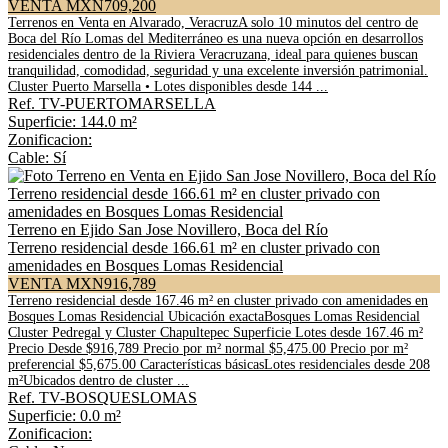
VENTA MXN709,200
Terrenos en Venta en Alvarado, VeracruzA solo 10 minutos del centro de
Boca del Río Lomas del Mediterráneo es una nueva opción en desarrollos
residenciales dentro de la Riviera Veracruzana, ideal para quienes buscan
tranquilidad, comodidad, seguridad y una excelente inversión patrimonial.
Cluster Puerto Marsella • Lotes disponibles desde 144 ...
Ref. TV-PUERTOMARSELLA
Superficie: 144.0 m²
Zonificacion:
Cable: Sí
Terreno en Ejido San Jose Novillero, Boca del Río
Terreno residencial desde 166.61 m² en cluster privado con
amenidades en Bosques Lomas Residencial
VENTA MXN916,789
Terreno residencial desde 167.46 m² en cluster privado con amenidades en
Bosques Lomas Residencial Ubicación exactaBosques Lomas Residencial
Cluster Pedregal y Cluster Chapultepec Superficie Lotes desde 167.46 m²
Precio Desde $916,789 Precio por m² normal $5,475.00 Precio por m²
preferencial $5,675.00 Características básicasLotes residenciales desde 208
m²Ubicados dentro de cluster ...
Ref. TV-BOSQUESLOMAS
Superficie: 0.0 m²
Zonificacion: