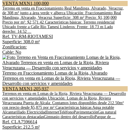
VENTA MXN1,100,000
Terreno en venta en Fraccionamiento Real Mandinga, Alvarado, Veracruz,
de 308 m² junto a área verde y alberca Ubicación: Fraccionamiento Real
Mandinga, Alvarado, Veracruz Superficie: 308 m² Precio: $1,100,000
Precio por m²: $2,571.42 Características básicas: Terreno residencial
Ubicado frente a Calle Río Tamesí Linderos: Frente: 18.73 m Lado
derecho: 14.52 ...
Ref. TV-RM-RIOTAMESI
Superficie: 308.0 m²
Zonificacion:
Cable: No
Terreno en Fraccionamiento Lomas de la Rioja, Alvarado
Terrenos en venta en Lomas de la Rioja, Riviera Veracruzana —
Desarrollo con servicios y amenidades
VENTA MXN1,205,937
Terrenos en venta en Lomas de la Rioja, Riviera Veracruzana — Desarrollo
con servicios y amenidades Ubicación: Lomas de la Rioja, Riviera
Veracruzana Puerta de Alcala: Contamos lotes disponibles desde 212.50m²
con precio desde $5,875 por m² Características básicas Agua potable
Alcantarillado ElectricidadInternetTeléfonoPavimentaciónGas natural
Características destacadasGimnasio dentro del desarrolloParque de ...
Ref. CLA7596614
Superficie: 212.5 m²