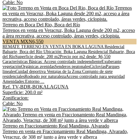
Cable: No
Terreno en Boca Del Rio, Boca del Río
Terrenos en venta en Veracruz, Boka Laguna desde 200 m2, acceso
a área recreativa, acceso controlado, áreas verdes, ciclopista.
VENTA MXN6,550
REMATE TERRENO EN VENTA EN BOKA LAGUNA Residencial
Baluarte, Boca del Río Ubicación: Boka Laguna Residencial Baluarte, Boca
del RíoSuperficie desde: 200 m2Precio por m2 desde: $6,550
Características Básicas: Acceso controlado independienteExuberante
vegetaciónOrgánicas avenidasSenderos peatonalesCiclovíasParques
linealesCuidad deportiva Ventajas de la Zona:Conjunto de siete
residencialesRodeado por naturalezaAcceso controlado para seguridad
Amenidades:Entorno ...
Ref. TV-BDR-BOKALAGUNA
Superficie: 200.0 m²
Zonificacion:
Cable: No
Terreno en Fraccionamiento Real Mandinga, Alvarado
Terreno en venta en Fraccionamiento Real Mandinga, Alvarado,
Veracruz, de 308 m² junto a área verde y alberca