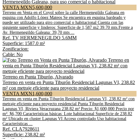
Hermenegildo Galeana, para uso comercial o habitacional
VENTA MXN5,600,000
Terreno en Venta en el Coyol sobre la calle Hermenegildo Galeana en
esquina con Adolfo López Mateos Se encuentra en esquina bardeado y
puede ser utilizado para giro comercial o habitacional Cuenta con las
siguiente superficie y linderos: Superficie de 1,587 m2 39.70 mts.Frente a
Av. Hermenegildo Galeana: 39,70 mts ...
Ref. TV HERMENEGILDO 5.6MM
Superficie: 1587.0 m²
Zonificacion:
Cable: No
Terreno en Punta Tiburón, Alvarado
Terreno en venta en Punta Tiburón Residencial Lagunas VI, 238.82
m² con metraje eficiente para proyecto residencial
VENTA MXN1,600,000
Terreno en venta en Punta Tiburón Residencial Lagunas VI, 238.82 m² con
metraje eficiente para proyecto residencial Punta Tiburón Residencial
Lagunas VI, Riviera Veracruzana 238.82 m² Precio: $1,600,000 Precio por
m²: $6,700 Características básicas: Lote habitacional Superficie de 238.82
m² Ubicado en cluster Lagunas VI Acceso controlado Uso habitacional
Características ...
Ref. CLA7928611
Superficie: 238.82 m²