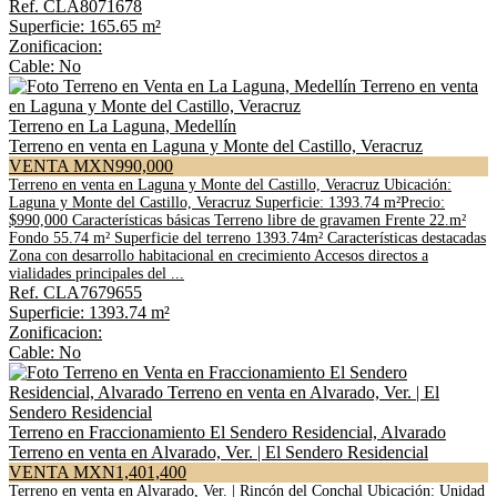
Ref. CLA8071678
Superficie: 165.65 m²
Zonificacion:
Cable: No
Terreno en La Laguna, Medellín
Terreno en venta en Laguna y Monte del Castillo, Veracruz
VENTA MXN990,000
Terreno en venta en Laguna y Monte del Castillo, Veracruz Ubicación:
Laguna y Monte del Castillo, Veracruz Superficie: 1393.74 m²Precio:
$990,000 Características básicas Terreno libre de gravamen Frente 22.m²
Fondo 55.74 m² Superficie del terreno 1393.74m² Características destacadas
Zona con desarrollo habitacional en crecimiento Accesos directos a
vialidades principales del ...
Ref. CLA7679655
Superficie: 1393.74 m²
Zonificacion:
Cable: No
Terreno en Fraccionamiento El Sendero Residencial, Alvarado
Terreno en venta en Alvarado, Ver. | El Sendero Residencial
VENTA MXN1,401,400
Terreno en venta en Alvarado, Ver. | Rincón del Conchal Ubicación: Unidad