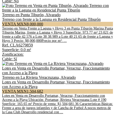
Cable: No
Terreno en Punta Tiburón, Alvarado
Terreno con frente a la Laguna en Residencial Punta Tiburón
VENTA MXN8,000,000
Terreno en Venta Frente a Laguna y Hoyo 3 en Punta Tiburón Marina Punta
Tiburón Marina, frente a Laguna y Hoyo 3 Superficie: 973.77 m² 23.021 de
frente a calle 42.576 a Lote 38 38.989 a Lote 40 21.65 de frente a Laguna y
Hoyo 3 Precio: $8,000,000Precio por m²: ...
Ref. CLA6279859
Superficie: 0.0 m²
Zonificacion:
Cable: Sí
Terreno en La Riviera Veracruzana, Alvarado
Lotes en Venta en Desarrollo Portamar, Veracruz, Fraccionamiento
con Acceso a la Playa
VENTA MXN1,504,682
Lotes en Venta en Desarrollo Portamar, Veracruz, Fraccionamiento con
Acceso a la Playa Ubicación: Portamar, Riviera Veracruzana Lote # 190
Sperficie: 165.65 m² Precio de venta: $1,504,681.36 Características Básicas:
Frente a area de juegos infantiles y de Cancha de Futbol A pocos metros de
la Casa Club Desarrollo residencial con ...