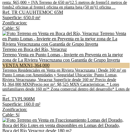
renta: $65,000 + IVA Terreno de 650 m²12.5 metros de frente51 metros de
fondo2 oficinas al frente1 oficina en planta baja (50 m²)1 oficina ...
Ref. TR CUAUHTEMOC 65M
Superficie: 650.0 m²
Zonificacion:
Cable: Sí
Terreno en Boca del Río, Veracruz
Terreno Venta en Punto Lomas - Invierte en Preventa en la mejor
zona de La Riviera Veracruzana con Garantía de Grupo Inverta
VENTA MXN1,364,000
Terrenos Residenciales en Venta en Riviera Veracruzana | Desde 160 m² en
Punto Lomas con Amenidades y Seguridad Ubicación: Punto Lomas,
Riviera Veracruzana, Veracruz Superficie desde 160 m² Precio desde
$1,364,000 MXNPrecio por m²: $8,525 MXN Características: * Lotes
unifamiliares desde 160 m²* Zona comercial dentro del desarrollo* Lotes de
...
Ref. TVPL908M
Superficie: 160.0 m²
Zonificacion:
Cable: Sí