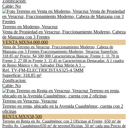
Zonificacion:
Cable: No
Terreno en Moderno, Veracruz
Venta de Propiedad en Veracruz, Fraccionamiento Moderno, Cabeza
de Manzana con 3 Frentes
VENTA MXN4,000,000
Venta de Terreno en Veracruz, Fraccionamiento Moderno, Cabeza de
Manzana con 3 Frentes Fraccionamiento Moderno, Veracruz Superficie:
318.85 m² Precio: $4,500,000 Características Básicas: Frente 1: 11.70 m
Frente 2: 27.08 m Frente 3: 11.45 m Características Destacadas: A 1 cuadra
de Reino Mágico y Av. Salvador Díaz Mirón A 3 ...
Ref. TV-FM-ELECTRICISTAS325-4,5MM
Superficie: 318.85 m²
Zonificacion:
Cable: No
Terreno en Veracruz, Veracruz
Terreno en renta, ubicado en la Avenida Cuauhtémoc, cuenta con 2
oficinas
RENTA MXN58,500
Terreno en Renta en Av. Cuauhtémoc con 2 Oficinas al Frente, 650 m² de
Predio Av. Cuauhtémoc650 m² de terrenoOficinas: 50 m² cada una Precio de