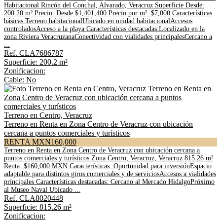
Habitacional Rincón del Conchal, Alvarado, Veracruz Superficie Desde:
200.20 m² Precio: Desde $1,401,400 Precio por m²: $7,000 Características
básicas:Terreno habitacionalUbicado en unidad habitacionalAccesos
controladosAcceso a la playa Características destacadas:Localizado en la
zona Riviera VeracruzanaConectividad con vialidades principalesCercano a
...
Ref. CLA7686787
Superficie: 200.2 m²
Zonificacion:
Cable: No
Terreno en Centro, Veracruz
Terreno en Renta en Zona Centro de Veracruz con ubicación
cercana a puntos comerciales y turísticos
RENTA MXN160,000
Terreno en Renta en Zona Centro de Veracruz con ubicación cercana a
puntos comerciales y turísticos Zona Centro, Veracruz, Veracruz 815.26 m²
Renta: $160,000 MXN Características: Oportunidad para inversiónEspacio
adaptable para distintos giros comerciales y de serviciosAccesos a vialidades
principales Características destacadas: Cercano al Mercado HidalgoPróximo
al Museo Naval Ubicado ...
Ref. CLA8020448
Superficie: 815.26 m²
Zonificacion: