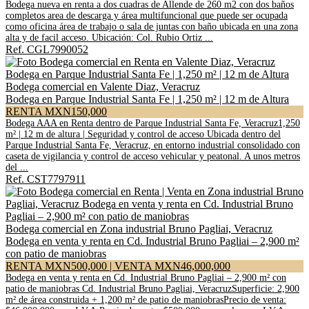
Bodega nueva en renta a dos cuadras de Allende de 260 m2 con dos baños
completos area de descarga y área multifuncional que puede ser ocupada
como oficina área de trabajo o sala de juntas con baño ubicada en una zona
alta y de facil acceso. Ubicación: Col. Rubio Ortiz ...
Ref. CGL7990052
Bodega comercial en Valente Diaz, Veracruz
Bodega en Parque Industrial Santa Fe | 1,250 m² | 12 m de Altura
RENTA MXN150,000
Bodega AAA en Renta dentro de Parque Industrial Santa Fe, Veracruz1,250
m² | 12 m de altura | Seguridad y control de acceso Ubicada dentro del
Parque Industrial Santa Fe, Veracruz, en entorno industrial consolidado con
caseta de vigilancia y control de acceso vehicular y peatonal. A unos metros
del ...
Ref. CST7797911
Bodega comercial en Zona industrial Bruno Pagliai, Veracruz
Bodega en venta y renta en Cd. Industrial Bruno Pagliai – 2,900 m²
con patio de maniobras
RENTA MXN500,000 | VENTA MXN46,000,000
Bodega en venta y renta en Cd. Industrial Bruno Pagliai – 2,900 m² con
patio de maniobras Cd. Industrial Bruno Pagliai, VeracruzSuperficie: 2,900
m² de área construida + 1,200 m² de patio de maniobrasPrecio de venta: