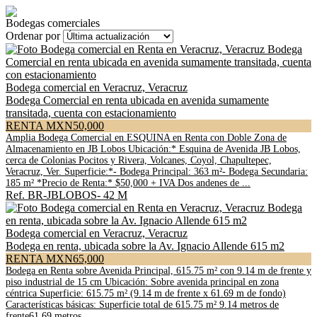
Bodegas comerciales
Ordenar por
Bodega comercial en Veracruz, Veracruz
Bodega Comercial en renta ubicada en avenida sumamente
transitada, cuenta con estacionamiento
RENTA MXN50,000
Amplia Bodega Comercial en ESQUINA en Renta con Doble Zona de
Almacenamiento en JB Lobos Ubicación:* Esquina de Avenida JB Lobos,
cerca de Colonias Pocitos y Rivera, Volcanes, Coyol, Chapultepec,
Veracruz, Ver. Superficie:*- Bodega Principal: 363 m²- Bodega Secundaria:
185 m² *Precio de Renta:* $50,000 + IVA Dos andenes de ...
Ref. BR-JBLOBOS- 42 M
Bodega comercial en Veracruz, Veracruz
Bodega en renta, ubicada sobre la Av. Ignacio Allende 615 m2
RENTA MXN65,000
Bodega en Renta sobre Avenida Principal, 615.75 m² con 9.14 m de frente y
piso industrial de 15 cm Ubicación: Sobre avenida principal en zona
céntrica Superficie: 615.75 m² (9.14 m de frente x 61.69 m de fondo)
Características básicas: Superficie total de 615.75 m² 9.14 metros de
frente61.69 metros ...