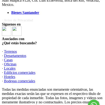
Juan Malpica #128, Col. Luis Echeverría, Boca del Río, Veracruz,
Mexico.
Bienes Santander
· Aviso de Privacidad
Síguenos en
Asociados con
¿Qué estás buscando?
·
Terrenos
·
Departamentos
·
Casas
·
Oficinas
·
Locales
·
Edificios comerciales
·
Hoteles
·
Bodegas comerciales
Todas las medidas enunciadas son meramente orientativas, las
medidas exactas serán las que se expresen en el respectivo título de
propiedad de cada inmueble. Todas las fotos, imagenes y videos son
meramente ilustrativos y no contractuales. Los precios enunciados