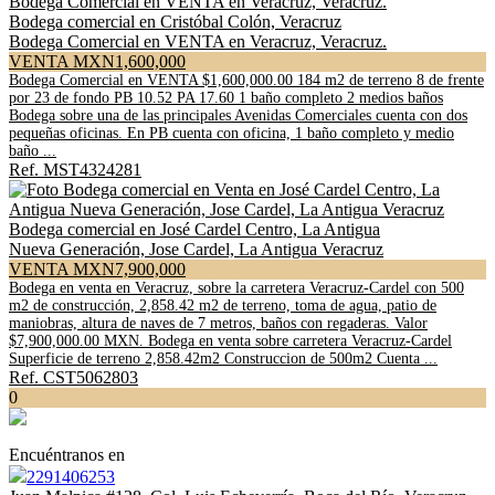
Bodega comercial en Cristóbal Colón, Veracruz
Bodega Comercial en VENTA en Veracruz, Veracruz.
VENTA MXN1,600,000
Bodega Comercial en VENTA $1,600,000.00 184 m2 de terreno 8 de frente
por 23 de fondo PB 10.52 PA 17.60 1 baño completo 2 medios baños
Bodega sobre una de las principales Avenidas Comerciales cuenta con dos
pequeñas oficinas. En PB cuenta con oficina, 1 baño completo y medio
baño ...
Ref. MST4324281
Bodega comercial en José Cardel Centro, La Antigua
Nueva Generación, Jose Cardel, La Antigua Veracruz
VENTA MXN7,900,000
Bodega en venta en Veracruz, sobre la carretera Veracruz-Cardel con 500
m2 de construcción, 2,858.42 m2 de terreno, toma de agua, patio de
maniobras, altura de naves de 7 metros, baños con regaderas. Valor
$7,900,000.00 MXN. Bodega en venta sobre carretera Veracruz-Cardel
Superficie de terreno 2,858.42m2 Construccion de 500m2 Cuenta ...
Ref. CST5062803
0
Encuéntranos en
2291406253