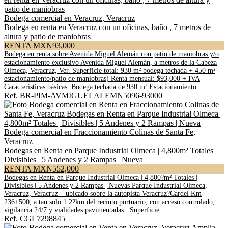
Bodega comercial en Veracruz, Veracruz
Bodega en renta en Veracruz con un oficinas, baño , 7 metros de
altura y patio de maniobras
RENTA MXN93,000
Bodega en renta sobre Avenida Miguel Alemán con patio de maniobras y/o
estacionamiento exclusivo Avenida Miguel Alemán, a metros de la Cabeza
Olmeca, Veracruz, Ver. Superficie total: 930 m² bodega techada + 450 m²
estacionamiento/patio de maniobras) Renta mensual: $93,000 + IVA
Características básicas: Bodega techada de 930 m² Estacionamiento ...
Ref. BR-PIM-AVMIGUELALEMN5096-93000
Bodega comercial en Fraccionamiento Colinas de Santa Fe,
Veracruz
Bodegas en Renta en Parque Industrial Olmeca | 4,800m² Totales |
Divisibles | 5 Andenes y 2 Rampas | Nueva
RENTA MXN552,000
Bodegas en Renta en Parque Industrial Olmeca | 4,800?m² Totales |
Divisibles | 5 Andenes y 2 Rampas | Nuevas Parque Industrial Olmeca,
Veracruz, Veracruz – ubicado sobre la autopista Veracruz?Cardel Km
236+500, a tan solo 1.2?km del recinto portuario, con acceso controlado,
vigilancia 24/7 y vialidades pavimentadas . Superficie ...
Ref. CGL7298845