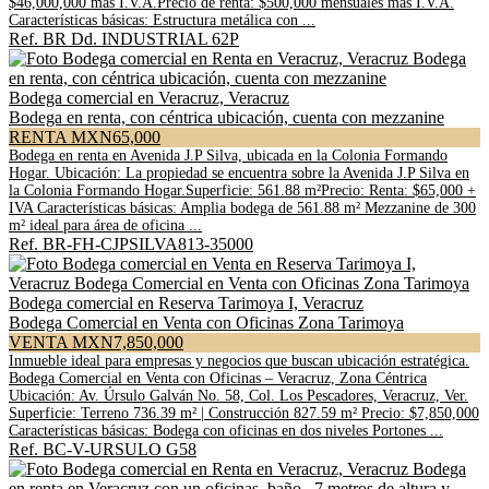
$46,000,000 mas I.V.A.Precio de renta: $500,000 mensuales mas I.V.A.
Características básicas: Estructura metálica con ...
Ref. BR Dd. INDUSTRIAL 62P
Bodega comercial en Veracruz, Veracruz
Bodega en renta, con céntrica ubicación, cuenta con mezzanine
RENTA MXN65,000
Bodega en renta en Avenida J.P Silva, ubicada en la Colonia Formando
Hogar. Ubicación: La propiedad se encuentra sobre la Avenida J.P Silva en
la Colonia Formando Hogar.Superficie: 561.88 m²Precio: Renta: $65,000 +
IVA Características básicas: Amplia bodega de 561.88 m² Mezzanine de 300
m² ideal para área de oficina ...
Ref. BR-FH-CJPSILVA813-35000
Bodega comercial en Reserva Tarimoya I, Veracruz
Bodega Comercial en Venta con Oficinas Zona Tarimoya
VENTA MXN7,850,000
Inmueble ideal para empresas y negocios que buscan ubicación estratégica.
Bodega Comercial en Venta con Oficinas – Veracruz, Zona Céntrica
Ubicación: Av. Úrsulo Galván No. 58, Col. Los Pescadores, Veracruz, Ver.
Superficie: Terreno 736.39 m² | Construcción 827.59 m² Precio: $7,850,000
Características básicas: Bodega con oficinas en dos niveles Portones ...
Ref. BC-V-URSULO G58