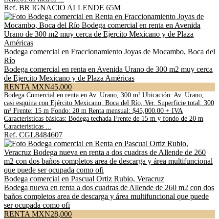
Ref. BR IGNACIO ALLENDE 65M
Bodega comercial en Fraccionamiento Joyas de Mocambo, Boca del
Río
Bodega comercial en renta en Avenida Urano de 300 m2 muy cerca
de Ejercito Mexicano y de Plaza Américas
RENTA MXN45,000
Bodega Comercial en renta en Av. Urano, 300 m² Ubicación: Av. Urano,
casi esquina con Ejército Mexicano, Boca del Río, Ver. Superficie total: 300
m² Frente: 15 m Fondo: 20 m Renta mensual: $45,000.00 + IVA
Características básicas: Bodega techada Frente de 15 m y fondo de 20 m
Características ...
Ref. CGL8484607
Bodega comercial en Pascual Ortiz Rubio, Veracruz
Bodega nueva en renta a dos cuadras de Allende de 260 m2 con dos
baños completos area de descarga y área multifuncional que puede
ser ocupada como ofi
RENTA MXN28,000