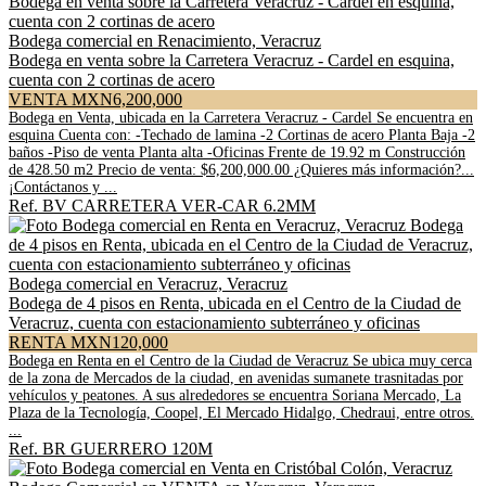
Bodega comercial en Renacimiento, Veracruz
Bodega en venta sobre la Carretera Veracruz - Cardel en esquina,
cuenta con 2 cortinas de acero
VENTA MXN6,200,000
Bodega en Venta, ubicada en la Carretera Veracruz - Cardel Se encuentra en
esquina Cuenta con: -Techado de lamina -2 Cortinas de acero Planta Baja -2
baños -Piso de venta Planta alta -Oficinas Frente de 19.92 m Construcción
de 428.50 m2 Precio de venta: $6,200,000.00 ¿Quieres más información?...
¡Contáctanos y ...
Ref. BV CARRETERA VER-CAR 6.2MM
Bodega comercial en Veracruz, Veracruz
Bodega de 4 pisos en Renta, ubicada en el Centro de la Ciudad de
Veracruz, cuenta con estacionamiento subterráneo y oficinas
RENTA MXN120,000
Bodega en Renta en el Centro de la Ciudad de Veracruz Se ubica muy cerca
de la zona de Mercados de la ciudad, en avenidas sumanete trasnitadas por
vehículos y peatones. A sus alrededores se encuentra Soriana Mercado, La
Plaza de la Tecnología, Coopel, El Mercado Hidalgo, Chedraui, entre otros.
...
Ref. BR GUERRERO 120M