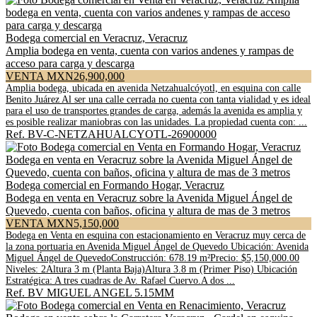
Bodega comercial en Veracruz, Veracruz
Amplia bodega en venta, cuenta con varios andenes y rampas de
acceso para carga y descarga
VENTA MXN26,900,000
Amplia bodega, ubicada en avenida Netzahualcóyotl, en esquina con calle
Benito Juárez Al ser una calle cerrada no cuenta con tanta vialidad y es ideal
para el uso de transportes grandes de carga, además la avenida es amplia y
es posible realizar maniobras con las unidades. La propiedad cuenta con: ...
Ref. BV-C-NETZAHUALCYOTL-26900000
Bodega comercial en Formando Hogar, Veracruz
Bodega en venta en Veracruz sobre la Avenida Miguel Ángel de
Quevedo, cuenta con baños, oficina y altura de mas de 3 metros
VENTA MXN5,150,000
Bodega en Venta en esquina con estacionamiento en Veracruz muy cerca de
la zona portuaria en Avenida Miguel Ángel de Quevedo Ubicación: Avenida
Miguel Ángel de QuevedoConstrucción: 678.19 m²Precio: $5,150,000.00
Niveles: 2Altura 3 m (Planta Baja)Altura 3.8 m (Primer Piso) Ubicación
Estratégica: A tres cuadras de Av. Rafael Cuervo.A dos ...
Ref. BV MIGUEL ANGEL 5.15MM