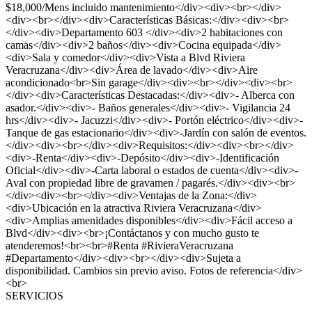
$18,000/Mens incluido mantenimiento</div><div><br></div>
<div><br></div><div>Características Básicas:</div><div><br>
</div><div>Departamento 603 </div><div>2 habitaciones con
camas</div><div>2 baños</div><div>Cocina equipada</div>
<div>Sala y comedor</div><div>Vista a Blvd Riviera
Veracruzana</div><div>Área de lavado</div><div>Aire
acondicionado<br>Sin garage</div><div><br></div><div><br>
</div><div>Características Destacadas:</div><div>- Alberca con
asador.</div><div>- Baños generales</div><div>- Vigilancia 24
hrs</div><div>- Jacuzzi</div><div>- Portón eléctrico</div><div>-
Tanque de gas estacionario</div><div>-Jardín con salón de eventos.
</div><div><br></div><div>Requisitos:</div><div><br></div>
<div>-Renta</div><div>-Depósito</div><div>-Identificación
Oficial</div><div>-Carta laboral o estados de cuenta</div><div>-
Aval con propiedad libre de gravamen / pagarés.</div><div><br>
</div><div><br></div><div>Ventajas de la Zona:</div>
<div>Ubicación en la atractiva Riviera Veracruzana</div>
<div>Amplias amenidades disponibles</div><div>Fácil acceso a
Blvd</div><div><br>¡Contáctanos y con mucho gusto te
atenderemos!<br><br>#Renta #RivieraVeracruzana
#Departamento</div><div><br></div><div>Sujeta a
disponibilidad. Cambios sin previo aviso. Fotos de referencia</div>
<br>
SERVICIOS