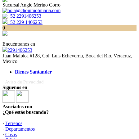
Sucursal Angie Merino Corro
hola@clioinmobiliaria.com
+52 2291406253
+52 229 1406253
0
Encuéntranos en
2291406253
Juan Malpica #128, Col. Luis Echeverría, Boca del Río, Veracruz,
Mexico.
Bienes Santander
· Aviso de Privacidad
Síguenos en
Asociados con
¿Qué estás buscando?
·
Terrenos
·
Departamentos
·
Casas