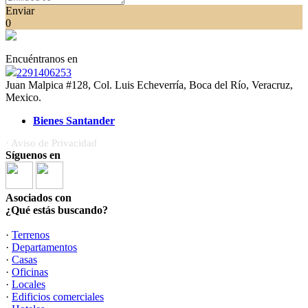
Enviar
0
Encuéntranos en
2291406253
Juan Malpica #128, Col. Luis Echeverría, Boca del Río, Veracruz,
Mexico.
Bienes Santander
· Aviso de Privacidad
Síguenos en
Asociados con
¿Qué estás buscando?
·
Terrenos
·
Departamentos
·
Casas
·
Oficinas
·
Locales
·
Edificios comerciales