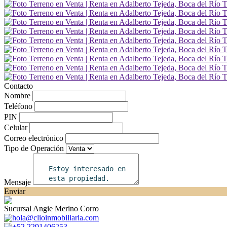
Contacto
Nombre
Teléfono
PIN
Celular
Correo electrónico
Tipo de Operación
Mensaje
Enviar
Sucursal Angie Merino Corro
hola@clioinmobiliaria.com
+52 2291406253