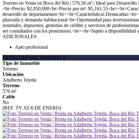
Terreno en Venta en Boca del Río | 576.56 m² | Ideal para Desarrol
<br>Precio: $2,950,000<br>Precio por m²: $5,161.55<br><br>Caract
desarrollo de departamentos<br><br>Características Destacadas:<br>
plusvalía y demanda habitacional<br>Oportunidad para inversionista
notariales, impuestos, gestorías de crédito y servicios de profesionis
ser consultados con los promotores.<br><br>Sujeto a disponibilidad 
ADICIONALES
Apto profesional
DETALLES DEL INMUEBLE
Tipo de Inmueble
Terreno
Ubicación
Adalberto Tejeda
Terreno
576 m²
Cable
No
(REF. TV AT-6 DE ENERO)