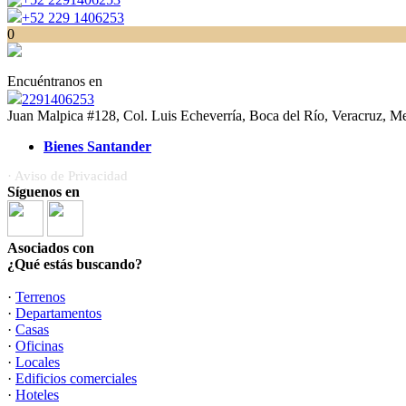
+52 229 1406253
0
Encuéntranos en
2291406253
Juan Malpica #128, Col. Luis Echeverría, Boca del Río, Veracruz, M
Bienes Santander
· Aviso de Privacidad
Síguenos en
Asociados con
¿Qué estás buscando?
·
Terrenos
·
Departamentos
·
Casas
·
Oficinas
·
Locales
·
Edificios comerciales
·
Hoteles