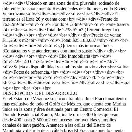
</div><div>Ubicado en una zona de alta plusvalía, rodeado de
diferentes fraccionamiento Residenciales de alto nivel, en la Riviera
Veracruzana</div><div><br></div><div><br></div><div>El
terreno es el Lote 26 y cuenta con:<br></div><div>-Frente de
26.82m²<br></div><div>-Fondo 91.23m²</div><div>-Parte trasera
24 m²<br></div><div>Total de 2238.55m2 (Terreno irregular)
</div><div><br></div><div><br></div><div>Precio de venta:
$11,250 x m2<br></div><div>Total: $25,183,687</div><div><br>
</div><div><br></div><div>¿Quieres más información?...
¡Contáctanos y te atenderemos con mucho gusto!</div><div><br>
</div><div><br></div><div>Clío Inmobiliaria<br></div>
<div>229 140 6253</div><div><br></div><div><br></div>
<div>Sujeta a disponibilidad y cambios sin previo aviso.<br></div>
<div>Fotos de referencia.<br></div><div><br></div><div><br>
</div><div><br></div><div><br></div><div><br></div><div>
<br></div><div><br></div><div><br></div><div><br></div><p>
</p><br> <br> <br> <br>
DESCRIPCIÓN DEL DESARROLLO
En el Estado de Veracruz se encuentra ubicado el Fraccionamiento
más exclusivo de todo el Golfo de México, que cuenta con Marina
única en la zona y área destinada para un Centro Comercial El
Dorado Residencial &amp; Marina te ofrece 309 lotes que van
desde 400 hasta 2,500 m2 con acceso por avenidas y amplios
canales de navegación. Amanece a las orillas del Estero de
Mandinga y disfruta de su cálida brisa El Fraccionamiento cuenta