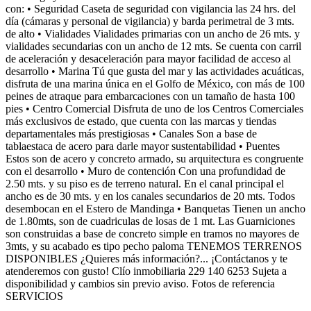
con: • Seguridad Caseta de seguridad con vigilancia las 24 hrs. del
día (cámaras y personal de vigilancia) y barda perimetral de 3 mts.
de alto • Vialidades Vialidades primarias con un ancho de 26 mts. y
vialidades secundarias con un ancho de 12 mts. Se cuenta con carril
de aceleración y desaceleración para mayor facilidad de acceso al
desarrollo • Marina Tú que gusta del mar y las actividades acuáticas,
disfruta de una marina única en el Golfo de México, con más de 100
peines de atraque para embarcaciones con un tamaño de hasta 100
pies • Centro Comercial Disfruta de uno de los Centros Comerciales
más exclusivos de estado, que cuenta con las marcas y tiendas
departamentales más prestigiosas • Canales Son a base de
tablaestaca de acero para darle mayor sustentabilidad • Puentes
Estos son de acero y concreto armado, su arquitectura es congruente
con el desarrollo • Muro de contención Con una profundidad de
2.50 mts. y su piso es de terreno natural. En el canal principal el
ancho es de 30 mts. y en los canales secundarios de 20 mts. Todos
desembocan en el Estero de Mandinga • Banquetas Tienen un ancho
de 1.80mts, son de cuadriculas de losas de 1 mt. Las Guarniciones
son construidas a base de concreto simple en tramos no mayores de
3mts, y su acabado es tipo pecho paloma TENEMOS TERRENOS
DISPONIBLES ¿Quieres más información?... ¡Contáctanos y te
atenderemos con gusto! Clío inmobiliaria 229 140 6253 Sujeta a
disponibilidad y cambios sin previo aviso. Fotos de referencia
SERVICIOS