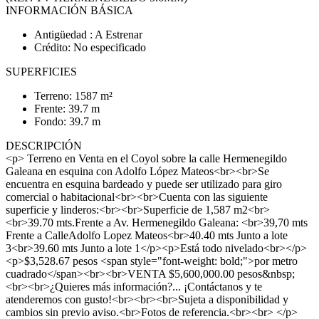
INFORMACIÓN BÁSICA
Antigüedad : A Estrenar
Crédito: No especificado
SUPERFICIES
Terreno: 1587 m²
Frente: 39.7 m
Fondo: 39.7 m
DESCRIPCIÓN
<p> Terreno en Venta en el Coyol sobre la calle Hermenegildo
Galeana en esquina con Adolfo López Mateos<br><br>Se
encuentra en esquina bardeado y puede ser utilizado para giro
comercial o habitacional<br><br>Cuenta con las siguiente
superficie y linderos:<br><br>Superficie de 1,587 m2<br>
<br>39.70 mts.Frente a Av. Hermenegildo Galeana: <br>39,70 mts
Frente a CalleAdolfo Lopez Mateos<br>40.40 mts Junto a lote
3<br>39.60 mts Junto a lote 1</p><p>Está todo nivelado<br></p>
<p>$3,528.67 pesos <span style="font-weight: bold;">por metro
cuadrado</span><br><br>VENTA $5,600,000.00 pesos&nbsp;
<br><br>¿Quieres más información?... ¡Contáctanos y te
atenderemos con gusto!<br><br><br>Sujeta a disponibilidad y
cambios sin previo aviso.<br>Fotos de referencia.<br><br> </p>