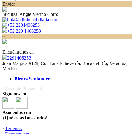
Enviar
Sucursal Angie Merino Corro
hola@clioinmobiliaria.com
+52 2291406253
+52 229 1406253
0
Encuéntranos en
2291406253
Juan Malpica #128, Col. Luis Echeverría, Boca del Río, Veracruz,
Mexico.
Bienes Santander
· Aviso de Privacidad
Síguenos en
Asociados con
¿Qué estás buscando?
·
Terrenos
·
Departamentos