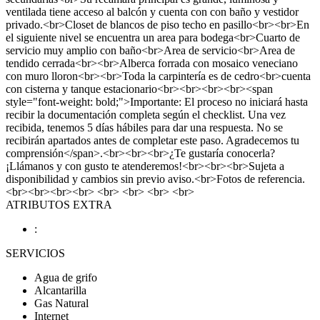
ventilada tiene acceso al balcón y cuenta con con baño y vestidor
privado.<br>Closet de blancos de piso techo en pasillo<br><br>En
el siguiente nivel se encuentra un area para bodega<br>Cuarto de
servicio muy amplio con baño<br>Area de servicio<br>Area de
tendido cerrada<br><br>Alberca forrada con mosaico veneciano
con muro lloron<br><br>Toda la carpintería es de cedro<br>cuenta
con cisterna y tanque estacionario<br><br><br><br><span
style="font-weight: bold;">Importante: El proceso no iniciará hasta
recibir la documentación completa según el checklist. Una vez
recibida, tenemos 5 días hábiles para dar una respuesta. No se
recibirán apartados antes de completar este paso. Agradecemos tu
comprensión</span>.<br><br><br>¿Te gustaría conocerla?
¡Llámanos y con gusto te atenderemos!<br><br><br>Sujeta a
disponibilidad y cambios sin previo aviso.<br>Fotos de referencia.
<br><br><br><br> <br> <br> <br> <br>
ATRIBUTOS EXTRA
:
SERVICIOS
Agua de grifo
Alcantarilla
Gas Natural
Internet