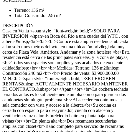
SUPERFICIES
Terreno: 136 m²
Total Construido: 246 m²
DESCRIPCIÓN
Casa en Venta <span style="font-weight: bold;">SOLO PARA
INVERSION </span>en Boca del Río a una cuadra del WTC , con
alberca&nbsp;<br><br><br>Conoce esta amplia residencia ubicada
a tan solo unos metros del wtc, en una ubicación privilegiada muy
cerca de Plaza Vela, Américas, Andamar y la zona hotelera.<br>Esta
residencia está cerca de las principales escuelas, y la zona de playas,.
<br>Todos sus espacios son amplios y sus acabados de excelente
calidad&nbsp;<br><br><br>Medidas: Terreno: 136 m2&nbsp;
Construcción 246 m2<br><br>Precio de venta: $3,900,000.00
M.N.<br><span style="font-weight: bold;">SE PERCIBEN
RENTAS&nbsp; ACTUALMENTE NECESARIO MANTENER
EL CONTRATO.&nbsp;<br></span><br><br>La cochera techada
para dos autos es lo suficientemente amplia como para guardar dos
camionetas sin ningún problema.<br>Al acceder encontramos la
sala comedor con vista y acceso a la alberca<br>Su cocina es
cerrada con espacio para desayunador, cuenta con alacena y
ventilación y luz natural<br>Medio baño en planta baja para
visitas<br><br>En planta alta<br>Dos recamaras secundarias
amplias con closet<br>Baño completo para servicio de recamaras
secundarias<br>Su recamara principal es grande, luminosa y