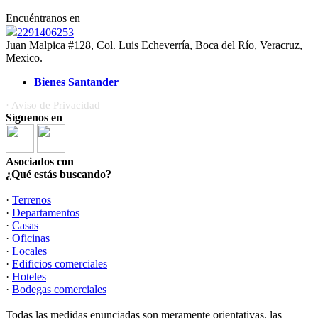
Encuéntranos en
2291406253
Juan Malpica #128, Col. Luis Echeverría, Boca del Río, Veracruz,
Mexico.
Bienes Santander
· Aviso de Privacidad
Síguenos en
Asociados con
¿Qué estás buscando?
·
Terrenos
·
Departamentos
·
Casas
·
Oficinas
·
Locales
·
Edificios comerciales
·
Hoteles
·
Bodegas comerciales
Todas las medidas enunciadas son meramente orientativas, las