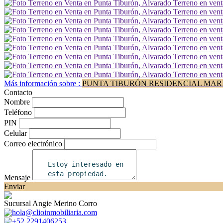
Más información sobre :
PUNTA TIBURÓN RESIDENCIAL MAR
Contacto
Nombre
Teléfono
PIN
Celular
Correo electrónico
Mensaje
Enviar
Sucursal Angie Merino Corro
hola@clioinmobiliaria.com
+52 2291406253