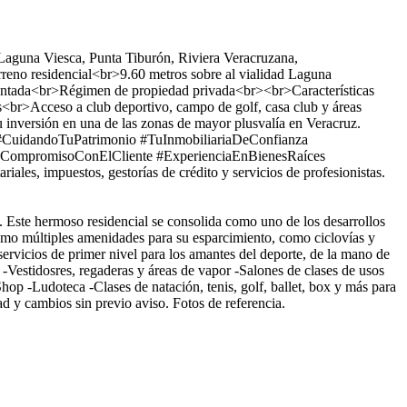
 Laguna Viesca, Punta Tiburón, Riviera Veracruzana,
reno residencial<br>9.60 metros sobre al vialidad Laguna
imentada<br>Régimen de propiedad privada<br><br>Características
<br>Acceso a club deportivo, campo de golf, casa club y áreas
 inversión en una de las zonas de mayor plusvalía en Veracruz.
e #CuidandoTuPatrimonio #TuInmobiliariaDeConfianza
al #CompromisoConElCliente #ExperienciaEnBienesRaíces
es, impuestos, gestorías de crédito y servicios de profesionistas.
o. Este hermoso residencial se consolida como uno de los desarrollos
 como múltiples amenidades para su esparcimiento, como ciclovías y
ervicios de primer nivel para los amantes del deporte, de la mano de
estidosres, regaderas y áreas de vapor -Salones de clases de usos
op -Ludoteca -Clases de natación, tenis, golf, ballet, box y más para
d y cambios sin previo aviso. Fotos de referencia.