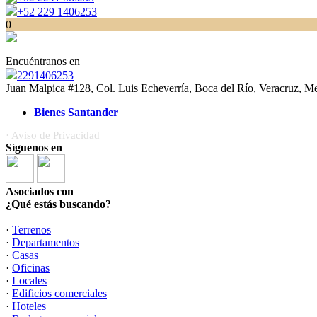
+52 229 1406253
0
Encuéntranos en
2291406253
Juan Malpica #128, Col. Luis Echeverría, Boca del Río, Veracruz, M
Bienes Santander
· Aviso de Privacidad
Síguenos en
Asociados con
¿Qué estás buscando?
·
Terrenos
·
Departamentos
·
Casas
·
Oficinas
·
Locales
·
Edificios comerciales
·
Hoteles