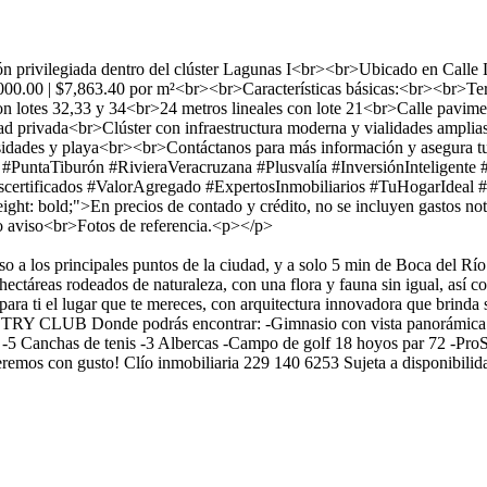
ón privilegiada dentro del clúster Lagunas I<br><br>Ubicado en Calle
00.00 | $7,863.40 por m²<br><br>Características básicas:<br><br>Ter
con lotes 32,33 y 34<br>24 metros lineales con lote 21<br>Calle pav
d privada<br>Clúster con infraestructura moderna y vialidades amplias
rsidades y playa<br><br>Contáctanos para más información y asegura tu
#PuntaTiburón #RivieraVeracruzana #Plusvalía #InversiónInteligent
rescertificados #ValorAgregado #ExpertosInmobiliarios #TuHogarIde
bold;">En precios de contado y crédito, no se incluyen gastos notarial
o aviso<br>Fotos de referencia.<p></p>
so a los principales puntos de la ciudad, y a solo 5 min de Boca del Rí
 hectáreas rodeados de naturaleza, con una flora y fauna sin igual, así
ra ti el lugar que te mereces, con arquitectura innovadora que brinda s
CONTRY CLUB Donde podrás encontrar: -Gimnasio con vista panorámica -V
 -5 Canchas de tenis -3 Albercas -Campo de golf 18 hoyos par 72 -ProSh
remos con gusto! Clío inmobiliaria 229 140 6253 Sujeta a disponibilida