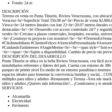
Fondo: 24 m
DESCRIPCIÓN
Terreno en venta en Punta Tiburón, Riviera Veracruzana, con ubicaci
Veracruz<br>Superficie Total 356.08 m²<br>Precio de venta $2,800,0
Viesca<br>24 metros lineales con lote 23<br>20.07 metros lineales 
destacadas:<br><br>Desarrollo con acceso controlado 24/7 y segurida
verdes<br>Cercano a plazas comerciales, hospitales, escuelas, unive
<br>¡Construye tu proyecto con nosotros!<br><br>#TerrenoEnVenta 
#ClioInmobiliaria #ClientesFelices #AtenciónPersonalizada #Aseso
#CuidandoTusIntereses #AngieMerino<br><br><span style="font-weight: 
<br></span><br>Sujeto a disponibilidad. Cambio de precio sin previ
DESCRIPCIÓN DEL DESARROLLO
Punta Tiburón se ubica en la bella Riviera Veracruzana, con fácil acce
inmobiliarios referentes y líderes del país. Cuenta con entorno de 386
parques de primer nivel En medio de un entorno paradisíaco tenemos pa
espacios ideales para fomentar la convivencia familiar y social... 
múltiples para niños y adultos -Restaurante y Terraza -Área sde snack
niños y adultos ¿Quieres más información?... ¡Contáctanos y te atende
SERVICIOS
Alcantarilla
Electricidad
Pavimento