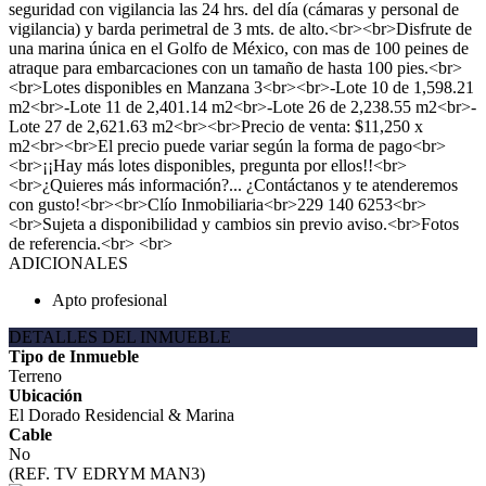
seguridad con vigilancia las 24 hrs. del día (cámaras y personal de
vigilancia) y barda perimetral de 3 mts. de alto.<br><br>Disfrute de
una marina única en el Golfo de México, con mas de 100 peines de
atraque para embarcaciones con un tamaño de hasta 100 pies.<br>
<br>Lotes disponibles en Manzana 3<br><br>-Lote 10 de 1,598.21
m2<br>-Lote 11 de 2,401.14 m2<br>-Lote 26 de 2,238.55 m2<br>-
Lote 27 de 2,621.63 m2<br><br>Precio de venta: $11,250 x
m2<br><br>El precio puede variar según la forma de pago<br>
<br>¡¡Hay más lotes disponibles, pregunta por ellos!!<br>
<br>¿Quieres más información?... ¿Contáctanos y te atenderemos
con gusto!<br><br>Clío Inmobiliaria<br>229 140 6253<br>
<br>Sujeta a disponibilidad y cambios sin previo aviso.<br>Fotos
de referencia.<br> <br>
ADICIONALES
Apto profesional
DETALLES DEL INMUEBLE
Tipo de Inmueble
Terreno
Ubicación
El Dorado Residencial & Marina
Cable
No
(REF. TV EDRYM MAN3)